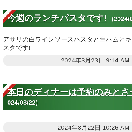
今週のランチパスタです!
(2024/0
アサリの白ワインソースパスタと生ハムとキ
スタです!
2024年3月23日 9:14 
本日のディナーは予約のみとさ
024/03/22)
2024年3月22日 10:26 