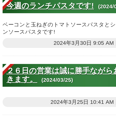
今週のランチパスタです!
(2024/0
ベーコンと玉ねぎのトマトソースパスタとシ
ンソースパスタです!
2024年3月30日 9:05 
２６日の営業は誠に勝手ながら
きます。
(2024/03/25)
2024年3月25日 10:41 