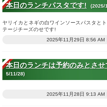
本日のランチパスタです!
(2025/1
ヤリイカとネギの白ワインソースパスタと
テージチーズのせです!
2025年11月29日 8:56 
本日のランチは予約のみとさせ
5/11/28)
2025年11月28日 9:13 