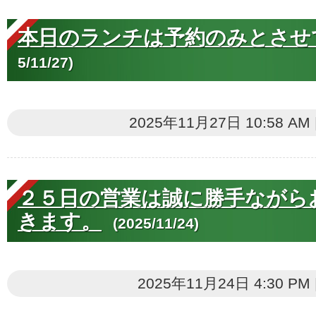
本日のランチは予約のみとさせ
5/11/27)
2025年11月27日 10:58 
２５日の営業は誠に勝手ながら
きます。
(2025/11/24)
2025年11月24日 4:30 