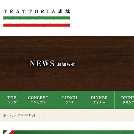
ホーム
2025年11月