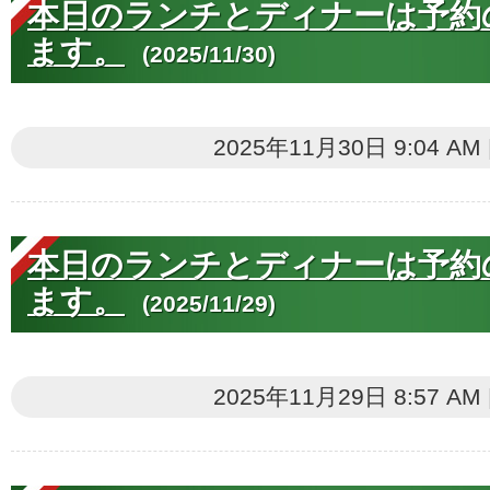
本日のランチとディナーは予約
ます。
(2025/11/30)
2025年11月30日 9:04 
本日のランチとディナーは予約
ます。
(2025/11/29)
2025年11月29日 8:57 