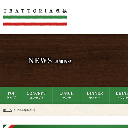
ホーム
2026年6月7日