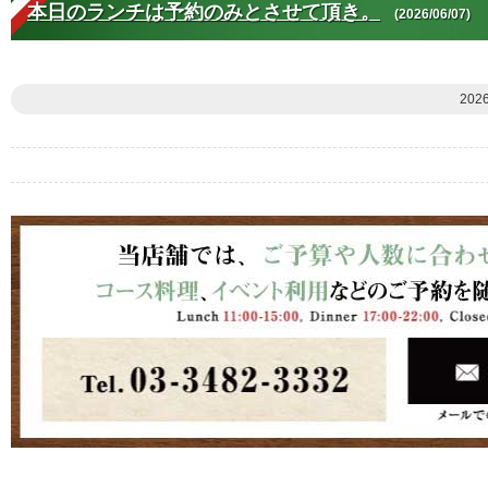
本日のランチは予約のみとさせて頂き。
(2026/06/07)
202